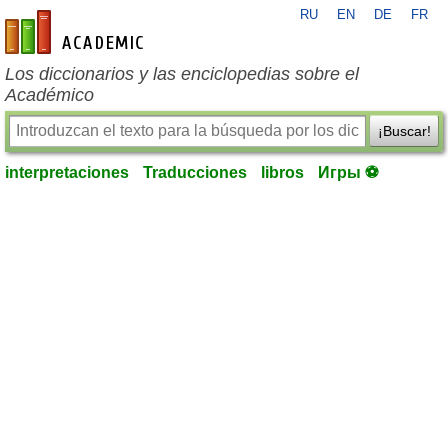
RU
EN
DE
FR
es-academic.com
Los diccionarios y las enciclopedias sobre el
Académico
¡Buscar!
interpretaciones
Traducciones
libros
Игры ⚽